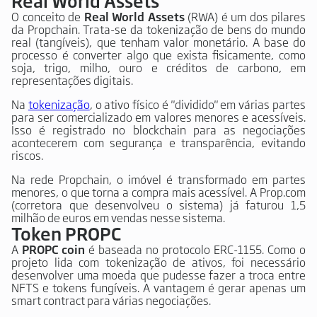
Real World Assets
O conceito de
Real World Assets
(RWA) é um dos pilares
da Propchain. Trata-se da tokenização de bens do mundo
real (tangíveis), que tenham valor monetário. A base do
processo é converter algo que exista fisicamente, como
soja, trigo, milho, ouro e créditos de carbono, em
representações digitais.
Na
tokenização
, o ativo físico é "dividido" em várias partes
para ser comercializado em valores menores e acessíveis.
Isso é registrado no blockchain para as negociações
acontecerem com segurança e transparência, evitando
riscos.
Na rede Propchain, o imóvel é transformado em partes
menores, o que torna a compra mais acessível. A Prop.com
(corretora que desenvolveu o sistema) já faturou 1,5
milhão de euros em vendas nesse sistema.
Token PROPC
A
PROPC coin
é baseada no protocolo ERC-1155. Como o
projeto lida com tokenização de ativos, foi necessário
desenvolver uma moeda que pudesse fazer a troca entre
NFTS e tokens fungíveis. A vantagem é gerar apenas um
smart contract para várias negociações.