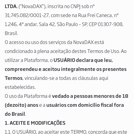
LTDA.
(“NovaDAX”), inscrita no CNPJ sob nº
31.745.082/0001-27, com sede na Rua Frei Caneca, nº
1.246, 4º andar, Sala 42, São Paulo – SP, CEP 01307-908,
Brasil.
O acesso ou uso dos serviços da NovaDAX está
condicionado à plena aceitação destes Termos de Uso. Ao
utilizar a Plataforma, o
USUÁRIO declara que leu,
compreendeu e aceitou integralmente os presentes
Termos
, vinculando-se a todas as cláusulas aqui
estabelecidas.
O uso da Plataforma é
vedado a pessoas menores de 18
(dezoito) anos
e a
usuários com domicílio fiscal fora
do Brasil
.
1. ACEITE E MODIFICAÇÕES
1.1. O USUÁRIO, ao aceitar este TERMO, concorda que este