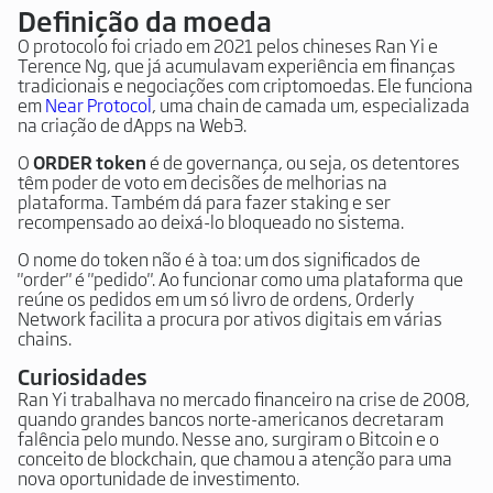
Definição da moeda
O protocolo foi criado em 2021 pelos chineses Ran Yi e
Terence Ng, que já acumulavam experiência em finanças
tradicionais e negociações com criptomoedas. Ele funciona
em
Near Protocol
, uma chain de camada um, especializada
na criação de dApps na Web3.
O
ORDER token
é de governança, ou seja, os detentores
têm poder de voto em decisões de melhorias na
plataforma. Também dá para fazer staking e ser
recompensado ao deixá-lo bloqueado no sistema.
O nome do token não é à toa: um dos significados de
"order" é "pedido". Ao funcionar como uma plataforma que
reúne os pedidos em um só livro de ordens, Orderly
Network facilita a procura por ativos digitais em várias
chains.
Curiosidades
Ran Yi trabalhava no mercado financeiro na crise de 2008,
quando grandes bancos norte-americanos decretaram
falência pelo mundo. Nesse ano, surgiram o Bitcoin e o
conceito de blockchain, que chamou a atenção para uma
nova oportunidade de investimento.