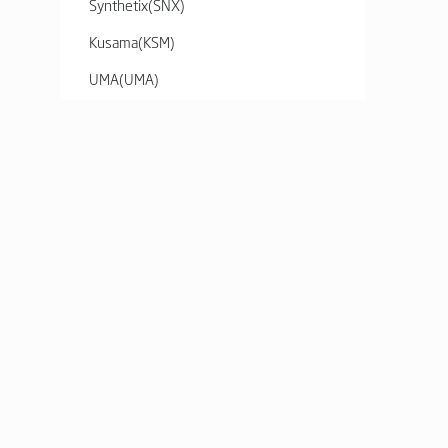
Synthetix
(
SNX
)
Kusama
(
KSM
)
UMA
(
UMA
)
Kyber Network Crystal v2
(
KNC
)
Ren
(
REN
)
yearn.finance
(
YFI
)
0x
(
ZRX
)
Basic Attention Token
(
BAT
)
Decentraland
(
MANA
)
SERVICE
HELP
Enjin Coin
(
ENJ
)
Market
Fees and Lim
The Graph
(
GRT
)
Order Book
FAQ
Charts
Contents
Axie Infinity
(
AXS
)
Listed Asset