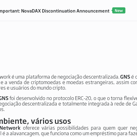
mportant: NovaDAX Discontinuation Announcement
New
work é uma plataforma de negociação descentralizada.
GNS
é o
e a venda de criptomoedas e moedas estrangeiras, assim co
res e usuários do mundo cripto.
GNS
foi desenvolvido no protocolo ERC-20, o que o torna flexív
egociação descentralizada e totalmente integrada à rede de 
os.
biente, vários usos
 Network
oferece várias possibilidades para quem quer ne
al é a alavancagem, que funciona como um empréstimo para faze