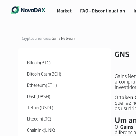
Market
FAQ - Discontinuation
I
Cryptocurrencies
/
Gains Network
GNS
Bitcoin
(
BTC
)
Bitcoin Cash
(
BCH
)
Gains Net
a compra 
Ethereum
(
ETH
)
investido
Dash
(
DASH
)
O
token 
que faz n
Tether
(
USDT
)
os usuári
Um am
Litecoin
(
LTC
)
O
Gains
Chainlink
(
LINK
)
diferenci