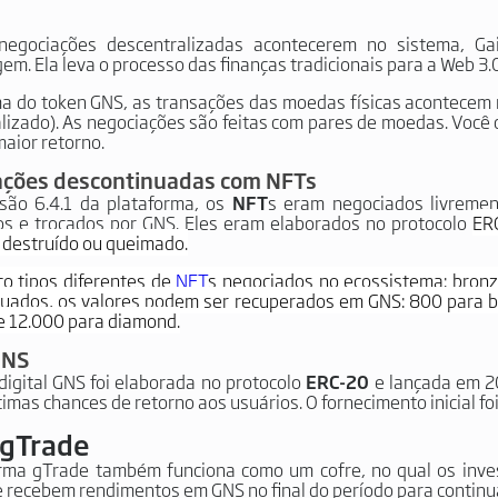
negociações descentralizadas acontecerem no sistema, G
em. Ela leva o processo das finanças tradicionais para a Web 3.0
a do token GNS, as transações das moedas físicas acontecem
lizado). As negociações são feitas com pares de moedas. Você 
maior retorno.
ações descontinuadas com NFTs
são 6.4.1 da plataforma, os
NFT
s eram negociados livremen
s e trocados por GNS. Eles eram elaborados no protocolo
ER
 destruído ou queimado.
co tipos diferentes de
NFT
s negociados no ecossistema: bronze
uados, os valores podem ser recuperados em GNS: 800 para bro
e 12.000 para diamond.
GNS
igital GNS foi elaborada no protocolo
ERC-20
e lançada em 20
timas chances de retorno aos usuários. O fornecimento inicial f
 gTrade
rma gTrade também funciona como um cofre, no qual os inves
e recebem rendimentos em GNS no final do período para continu