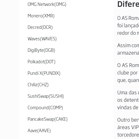
Difer
OMG Network
(
OMG
)
Monero
(
XMR
)
O AS Roma 
foi lança
Decred
(
DCR
)
redor do 
Waves
(
WAVES
)
Assim com
DigiByte
(
DGB
)
armazenad
Polkadot
(
DOT
)
O AS Roma
clube por
Pundi X
(
PUNDIX
)
que, quan
Chiliz
(
CHZ
)
Uma das d
SushiSwap
(
SUSHI
)
os detent
vindas de
Compound
(
COMP
)
PancakeSwap
(
CAKE
)
Outro ben
áreas VIP
Aave
(
AAVE
)
torcedore