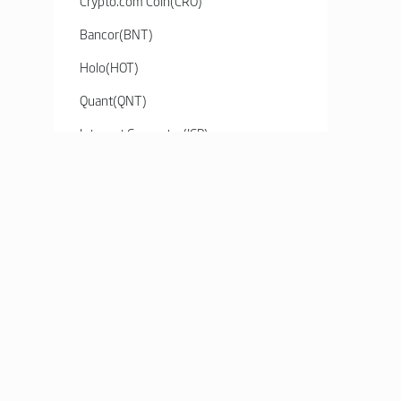
Crypto.com Coin
(
CRO
)
Bancor
(
BNT
)
Holo
(
HOT
)
Quant
(
QNT
)
Internet Computer
(
ICP
)
SHIBA INU
(
SHIB
)
Elrond
(
EGLD
)
Gala
(
GALA
)
MOBOX
(
MBOX
)
Ankr
(
ANKR
)
SERVICE
HELP
The Sandbox
(
SAND
)
Market
Fees and Lim
Smooth Love Potion
(
SLP
)
Order Book
FAQ
Illuvium
(
ILV
)