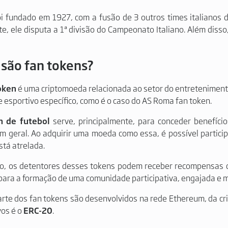
oi fundado em 1927, com a fusão de 3 outros times italianos
e, ele disputa a 1ª divisão do Campeonato Italiano. Além diss
 são fan tokens?
oken
é uma criptomoeda relacionada ao setor do entretenimento.
e esportivo específico, como é o caso do AS Roma fan token.
n de futebol
serve, principalmente, para conceder benefíci
m geral. Ao adquirir uma moeda como essa, é possível partic
stá atrelada.
so, os detentores desses tokens podem receber recompensas 
 para a formação de uma comunidade participativa, engajada e m
rte dos fan tokens são desenvolvidos na rede Ethereum, da c
vos é o
ERC-20
.