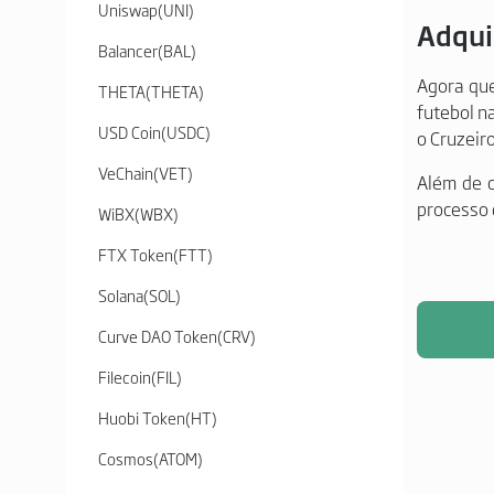
Uniswap
(
UNI
)
Adqui
Balancer
(
BAL
)
Agora que
THETA
(
THETA
)
futebol n
USD Coin
(
USDC
)
o Cruzeiro
VeChain
(
VET
)
Além de c
processo d
WiBX
(
WBX
)
FTX Token
(
FTT
)
Solana
(
SOL
)
Curve DAO Token
(
CRV
)
Filecoin
(
FIL
)
Huobi Token
(
HT
)
Cosmos
(
ATOM
)