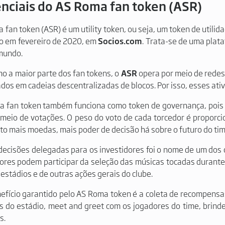
enciais do AS Roma fan token (ASR)
fan token (ASR) é um utility token, ou seja, um token de utilida
do em fevereiro de 2020, em
Socios.com
. Trata-se de uma plat
mundo.
o a maior parte dos fan tokens, o
ASR
opera por meio de redes
os em cadeias descentralizadas de blocos. Por isso, esses ati
 fan token também funciona como token de governança, pois p
 meio de votações. O peso do voto de cada torcedor é proporci
to mais moedas, mais poder de decisão há sobre o futuro do tim
ecisões delegadas para os investidores foi o nome de um dos 
ores podem participar da seleção das músicas tocadas durant
 estádios e de outras ações gerais do clube.
efício garantido pelo AS Roma token é a coleta de recompensas 
s do estádio,
meet and greet
com os jogadores do time, brinde
s.