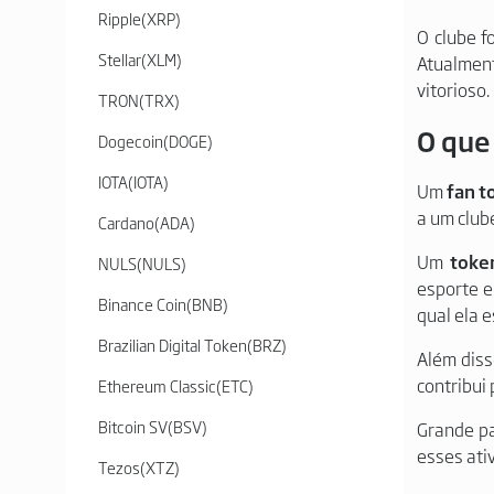
Ripple
(
XRP
)
O clube f
Stellar
(
XLM
)
Atualment
vitorioso.
TRON
(
TRX
)
O que
Dogecoin
(
DOGE
)
IOTA
(
IOTA
)
Um
fan t
a um club
Cardano
(
ADA
)
Um
toke
NULS
(
NULS
)
esporte e
Binance Coin
(
BNB
)
qual ela e
Brazilian Digital Token
(
BRZ
)
Além dis
contribui
Ethereum Classic
(
ETC
)
Bitcoin SV
(
BSV
)
Grande pa
esses ati
Tezos
(
XTZ
)