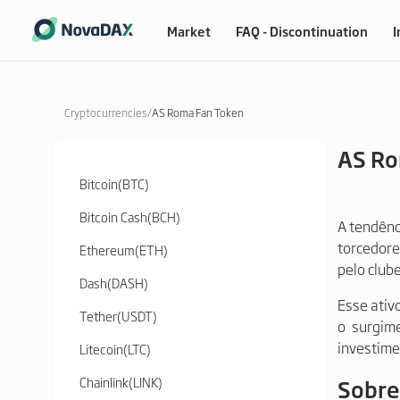
Market
FAQ - Discontinuation
I
Cryptocurrencies
/
AS Roma Fan Token
AS Ro
Bitcoin
(
BTC
)
Bitcoin Cash
(
BCH
)
A tendênc
torcedore
Ethereum
(
ETH
)
pelo clube
Dash
(
DASH
)
Esse ativ
Tether
(
USDT
)
o surgim
investime
Litecoin
(
LTC
)
Chainlink
(
LINK
)
Sobre