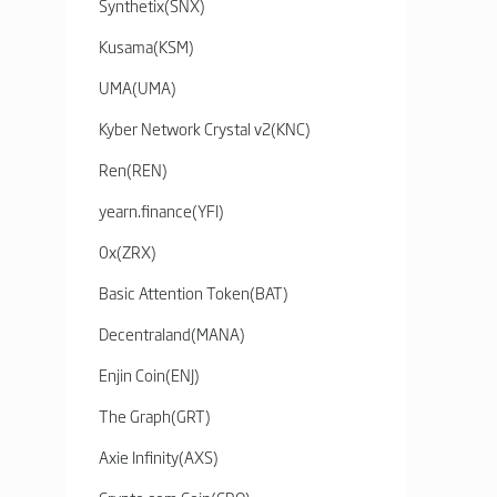
Synthetix
(
SNX
)
Kusama
(
KSM
)
UMA
(
UMA
)
Kyber Network Crystal v2
(
KNC
)
Ren
(
REN
)
yearn.finance
(
YFI
)
0x
(
ZRX
)
Basic Attention Token
(
BAT
)
Decentraland
(
MANA
)
Enjin Coin
(
ENJ
)
The Graph
(
GRT
)
Axie Infinity
(
AXS
)