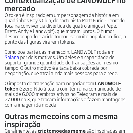
Contextualização de LANDWOLF no
mercado
O token é inspirado em um personagem da história em
quadrinhos
Boy’s Club
, do cartunista Matt Furie. O enredo
foca na convivência divertida de quatro amigos (Pepe,
Brett, Andy e Landwolf), que moram juntos. O humor
despreocupado e ácido tornou-se muito popular on-line, a
ponto das figuras virarem tokens.
Como boa parte das memecoin, LANDWOLF roda em
Solana
por dois motivos. Um deles é a capacidade de
suportar grande quantidade de transações ao mesmo
tempo. O outro motivo é a taxa baixa cobrada por
negociação, que atrai ainda mais pessoas para a rede.
O imposto de transação para negociar com
LANDWOLF
token
é zero. Não à toa, a coin tem uma comunidade de
mais de 6.000 membros ativos no Telegram e mais de
27.000 no X, que trocam informações e fazem montagens
com a imagem da moeda.
Outras memecoins com a mesma
inspiração
Geralmente, as
criptomoedas meme
são inspiradas em