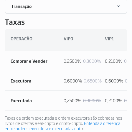
Transação
Taxas
OPERAÇÃO
VIP0
VIP1
Comprar e Vender
0,2500%
0,3000%
0,2100%
0,2
Executora
0,6000%
0,6500%
0,6000%
0,
Executada
0,2500%
0,3000%
0,2100%
0,2
Taxas de ordem executada e ordem executora são cobradas nos
livros de ofertas Real-cripto e cripto-cripto.
Entenda a diferença
entre ordens executora e executada aqui.