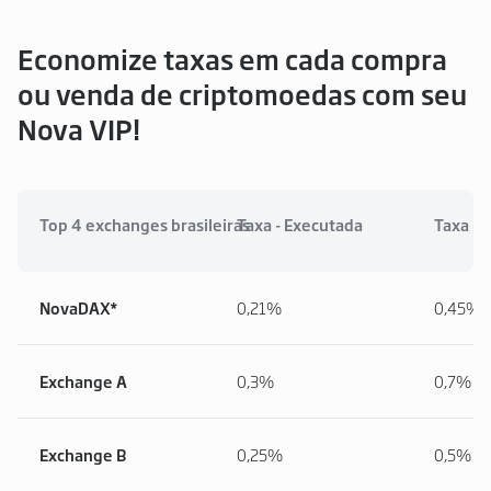
Economize taxas em cada compra
ou venda de criptomoedas com seu
Nova VIP!
Top 4 exchanges brasileiras
Taxa - Executada
Taxa - 
NovaDAX*
0,21%
0,45%
Exchange A
0,3%
0,7%
Exchange B
0,25%
0,5%