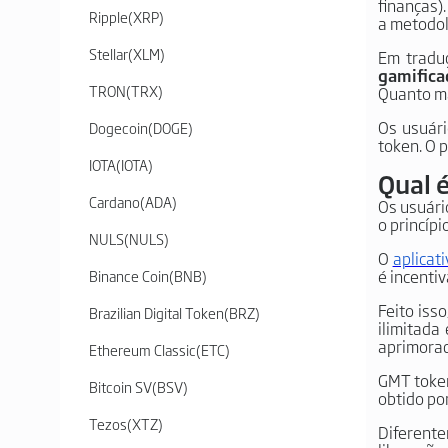
finanças)
Ripple
(
XRP
)
a metodol
Stellar
(
XLM
)
Em traduç
gamifica
TRON
(
TRX
)
Quanto ma
Os usuár
Dogecoin
(
DOGE
)
token. O p
IOTA
(
IOTA
)
Qual 
Cardano
(
ADA
)
Os usuár
o princípi
NULS
(
NULS
)
O
aplicati
é incentiv
Binance Coin
(
BNB
)
Feito iss
Brazilian Digital Token
(
BRZ
)
ilimitada
aprimorad
Ethereum Classic
(
ETC
)
GMT token
Bitcoin SV
(
BSV
)
obtido po
Tezos
(
XTZ
)
Diferente