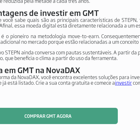
 é reduzida pela metade a cada três anos.
ntagens de investir em GMT
 você sabe quais são as principais características de STEPN, 
 Afinal, essa moeda digital está diretamente relacionada a um es
o é o pioneiro na metodologia move-to-earn. Consequentem
adicional no mercado porque estão relacionadas a um conceito 
ivo STEPN ainda conversa com pautas sustentáveis. A partir da 
, que beneficia o clima a partir do uso da ferramenta.
ta em GMT na NovaDAX
orma da NovaDAX, você encontra excelentes soluções para inv
 já está listado. Crie a sua conta gratuita e comece a
investir
com
COMPRAR GMT AGORA