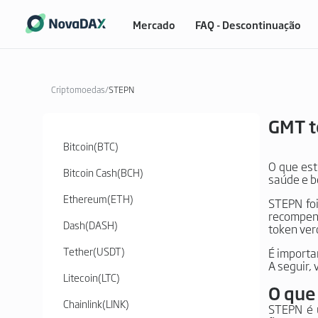
Mercado
FAQ - Descontinuação
Criptomoedas
/
STEPN
GMT t
Bitcoin
(
BTC
)
O que est
Bitcoin Cash
(
BCH
)
saúde e b
Ethereum
(
ETH
)
STEPN foi
recompens
Dash
(
DASH
)
token ve
Tether
(
USDT
)
É importa
A seguir,
Litecoin
(
LTC
)
O que
Chainlink
(
LINK
)
STEPN é 