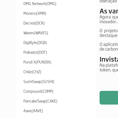
liberação
OMG Network
(
OMG
)
As va
Monero
(
XMR
)
Agora que
inovador.
Decred
(
DCR
)
O projet
Waves
(
WAVES
)
destaque 
DigiByte
(
DGB
)
O aplicat
de carbono
Polkadot
(
DOT
)
Invis
Pundi X
(
PUNDIX
)
Na plataf
token, que
Chiliz
(
CHZ
)
SushiSwap
(
SUSHI
)
Compound
(
COMP
)
PancakeSwap
(
CAKE
)
Aave
(
AAVE
)