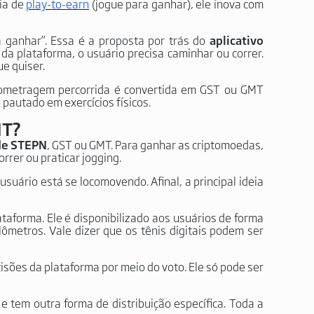
ia de
play-to-earn
(jogue para ganhar), ele inova com
a ganhar”. Essa é a proposta por trás do
aplicativo
a plataforma, o usuário precisa caminhar ou correr.
e quiser.
ilometragem percorrida é convertida em GST ou GMT
e pautado em exercícios físicos.
MT?
de STEPN
, GST ou GMT. Para ganhar as criptomoedas,
correr ou praticar jogging.
uário está se locomovendo. Afinal, a principal ideia
ataforma. Ele é disponibilizado aos usuários de forma
ômetros. Vale dizer que os tênis digitais podem ser
isões da plataforma por meio do voto. Ele só pode ser
e tem outra forma de distribuição específica. Toda a