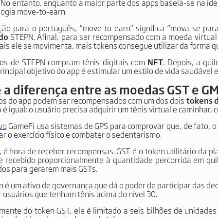
. No entanto, enquanto a maior parte dos apps baseia-se na ide
ogia move-to-earn.
ão para o português, “move to earn” significa “mova-se par
do
STEPN. Afinal, para ser recompensado com a moeda virtual d
is ele se movimenta, mais tokens consegue utilizar da forma qu
ios de STEPN compram tênis digitais com
NFT
. Depois, a qu
rincipal objetivo do app é estimular um estilo de vida saudável 
é a diferença entre as moedas GST e G
ios do app podem ser recompensados com um dos dois
tokens 
o é igual: o usuário precisa adquirir um tênis virtual e caminhar, 
vo
GameFi usa sistemas de GPS para comprovar que, de fato, o us
ar o exercício físico e combater o sedentarismo.
o, é hora de receber recompensas. GST é o token utilitário da pl
 e recebido proporcionalmente à quantidade percorrida em quil
os para gerarem mais GSTs.
 é um ativo de governança que dá o poder de participar das dec
r usuários que tenham tênis acima do nível 30.
mente do token GST, ele é limitado a seis bilhões de unidades 