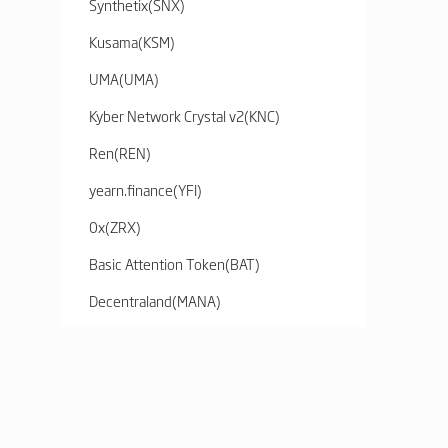
Synthetix
(
SNX
)
Kusama
(
KSM
)
UMA
(
UMA
)
Kyber Network Crystal v2
(
KNC
)
Ren
(
REN
)
yearn.finance
(
YFI
)
0x
(
ZRX
)
Basic Attention Token
(
BAT
)
Decentraland
(
MANA
)
Enjin Coin
(
ENJ
)
The Graph
(
GRT
)
Axie Infinity
(
AXS
)