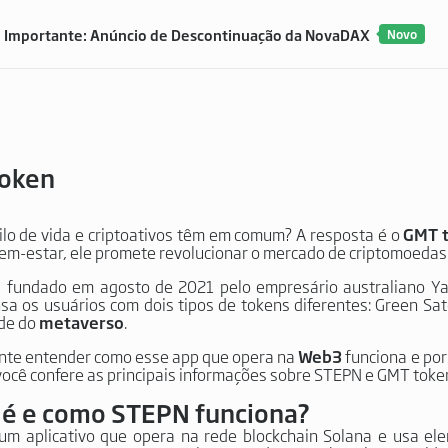
Importante: Anúncio de Descontinuação da NovaDAX
Novo
oken
ilo de vida e criptoativos têm em comum? A resposta é o
GMT 
em-estar, ele promete revolucionar o mercado de criptomoedas
 fundado em agosto de 2021 pelo empresário australiano Yaw
a os usuários com dois tipos de tokens diferentes: Green Sa
rde do
metaverso
.
nte entender como esse app que opera na
Web3
funciona e por
 você confere as principais informações sobre STEPN e GMT toke
 é e como STEPN funciona?
um aplicativo que opera na rede blockchain Solana e usa e