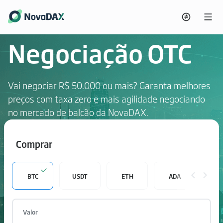
Negociação OTC
Vai negociar R$ 50.000 ou mais? Garanta melhores
preços com taxa zero e mais agilidade negociando
no mercado de balcão da NovaDAX.
Comprar
BTC
USDT
ETH
ADA
S
Valor