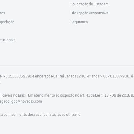
Solicitação de Listagem
ptos
Divulgação Responsável
egociação
Segurança
itucionais
 NIRE 35235369291 e endereço Rua Frei Caneca 1246, 4° andar - CEP 01307-908, é p
.
cáveis no Brasil. Em atendimento ao disposto no art. 41 da Lei n° 13.709 de 2018 
rregado.lgpd@novadax.com
ha conhecimento dessas circunstâcias ao utilizá-lo.