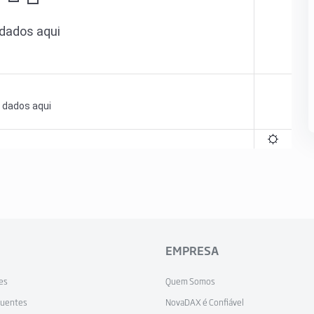
EMPRESA
tes
Quem Somos
quentes
NovaDAX é Confiável