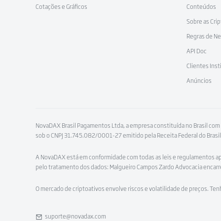
Cotações e Gráficos
Conteúdos
Sobre as Cri
Regras de N
API Doc
Clientes Inst
Anúncios
NovaDAX Brasil Pagamentos Ltda, a empresa constituída no Brasil com
sob o CNPJ 31.745.082/0001-27 emitido pela Receita Federal do Brasil
A NovaDAX está em conformidade com todas as leis e regulamentos apli
pelo tratamento dos dados: Malgueiro Campos Zardo Advocacia enca
O mercado de criptoativos envolve riscos e volatilidade de preços. Ten
suporte@novadax.com