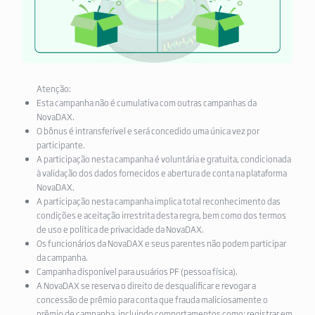
Atenção:
Esta campanha não é cumulativa com outras campanhas da
NovaDAX.
O bônus é intransferível e será concedido uma única vez por
participante.
A participação nesta campanha é voluntária e gratuita, condicionada
à validação dos dados fornecidos e abertura de conta na plataforma
NovaDAX.
A participação nesta campanha implica total reconhecimento das
condições e aceitação irrestrita desta regra, bem como dos termos
de uso e política de privacidade da NovaDAX.
Os funcionários da NovaDAX e seus parentes não podem participar
da campanha.
Campanha disponível para usuários PF (pessoa física).
A NovaDAX se reserva o direito de desqualificar e revogar a
concessão de prêmio para conta que frauda maliciosamente o
prêmio de campanha, incluindo comportamentos como: registrar em