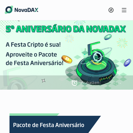
-- : -- : --
Acabará em :
Pacote de Festa Aniversário