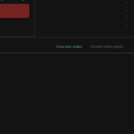
-
-
-
-
-
-
-
-
-
-
-
-
Cancelar todas
Ocultar outros pares