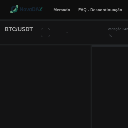
Mercado
FAQ - Descontinuação
BTC/USDT
Variação 24h
-
-%