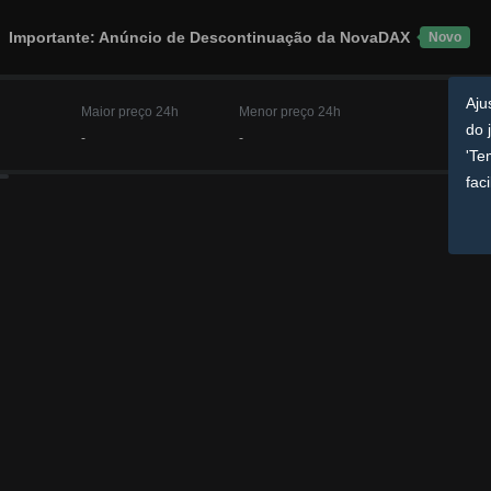
Importante: Anúncio de Descontinuação da NovaDAX
Novo
Aju
Maior preço 24h
Menor preço 24h
jei
-
-
Neg
os 