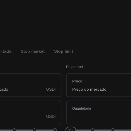
mitada
Stop market
Stop limit
Disponível
--
Preço
USDT
Quantidade
USDT