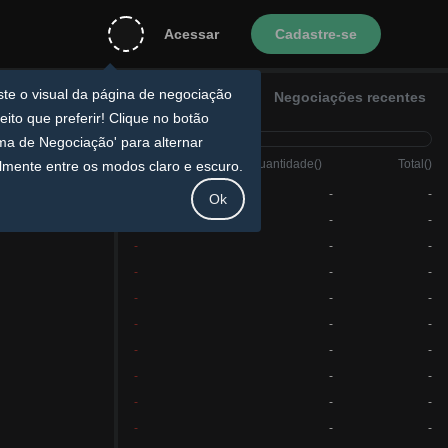
Cadastre-se
Acessar
ste o visual da página de negociação do
Livro de ofertas
Negociações recentes
to que preferir! Clique no botão 'Tema de
ociação' para alternar facilmente entre
modos claro e escuro.
Preço
(
)
Quantidade
(
)
Total
(
)
Ok
-
-
-
-
-
-
-
-
-
-
-
-
-
-
-
-
-
-
-
-
-
-
-
-
-
-
-
-
-
-