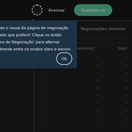
Cadastre-se
Acessar
ste o visual da página de negociação do
Livro de ofertas
Negociações recentes
to que preferir! Clique no botão 'Tema de
ociação' para alternar facilmente entre
modos claro e escuro.
Preço
(
)
Quantidade
(
)
Total
(
)
-
-
-
Ok
-
-
-
-
-
-
-
-
-
-
-
-
-
-
-
-
-
-
-
-
-
-
-
-
-
-
-