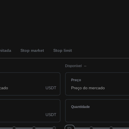
mitada
Stop market
Stop limit
Disponível
--
Preço
USDT
Quantidade
USDT
0%