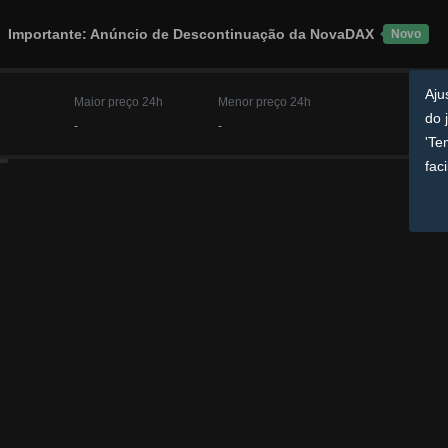
Importante: Anúncio de Descontinuação da NovaDAX
Novo
Aju
Maior preço 24h
Menor preço 24h
jei
-
-
Neg
os 