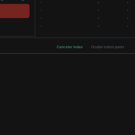
-
-
-
-
-
-
-
-
-
-
-
-
Cancelar todas
Ocultar outros pares