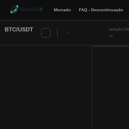
Mercado
FAQ - Descontinuação
BTC/USDT
Variação 24h
-
-%