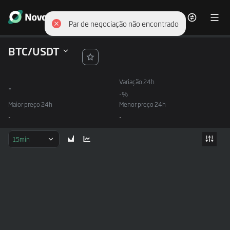
BTC/USDT
Variação 24h
-
-%
Maior preço 24h
Menor preço 24h
-
-
15min