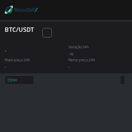
BTC/USDT
Variação 24h
-
-%
Maior preço 24h
Menor preço 24h
-
-
15min